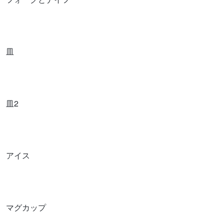
皿
皿2
アイス
マグカップ