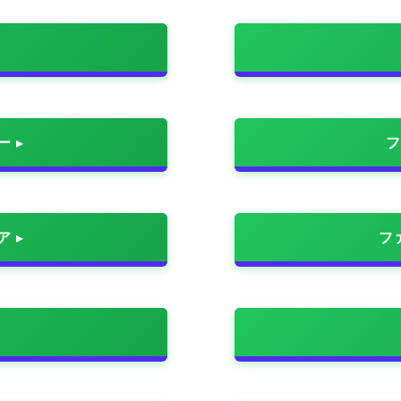
ー
フ
ア
フ