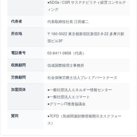
●SDGs / CSR サステナビリティ経営コンサルテ
ィング
代表者
代表取締役社長 江田健二
所在地
〒160-0022 東京都新宿区新宿2-9-22 多摩川新
宿ビル3F
電話番号
03-6411-0858（代表）
税務顧問
信成国際税理士事務所
労務顧問
社会保険労務士法人プレミアパートナーズ
加盟団体
●一般社団法人エネルギー情報センター
●一般社団法人エコマート
●グリーンIT推進協議会
賛同
●TCFD（気候関連財務情報開示タスクフォー
ス）