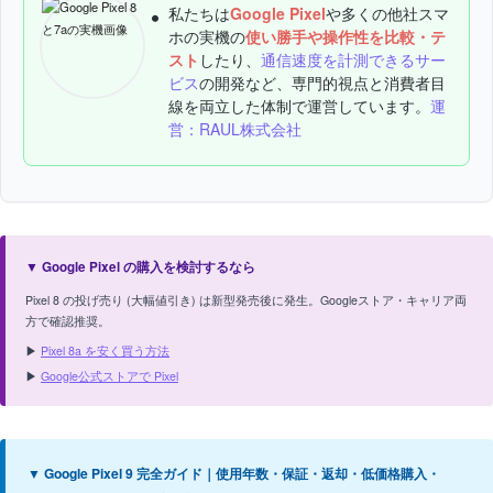
私たちは
Google Pixel
や多くの他社スマ
ホの実機の
使い勝手や操作性を比較・テ
スト
したり、
通信速度を計測できるサー
ビス
の開発など、専門的視点と消費者目
線を両立した体制で運営しています。
運
営：RAUL株式会社
▼ Google Pixel の購入を検討するなら
Pixel 8 の投げ売り (大幅値引き) は新型発売後に発生。Googleストア・キャリア両
方で確認推奨。
▶
Pixel 8a を安く買う方法
▶
Google公式ストアで Pixel
▼ Google Pixel 9 完全ガイド｜使用年数・保証・返却・低価格購入・