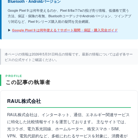
Bluetooth・Androidバージョン
Google Pixel 9 は何年使えるのか、Pixel 8/8a/7/7aの投げ売り情報、低価格で買う
方法、保証・保険の有無、BluetoothコーデックやAndroidバージョン、ツインアプ
リ対応など、Pixel 9シリーズ購入前の疑問を完全網羅。
▶
Google Pixel 9 は何年使える？サポート期間・保証・購入完全ガイド
本ページの情報は2026年5月31日時点の情報です。最新の情報については必ず各サー
ビスの公式サイトご確認ください。
PROFILE
この記事の執筆者
RAUL株式会社
RAUL株式会社は、インターネット、通信、エネルギー関連サービス
に特化した比較情報サイトを運営しております。 主なサイトでは、
光コラボ、電力系光回線、ホームルーター、格安スマホ・SIM、
VPN、電気代節約など、多岐にわたるサービスを対象に、消費者が